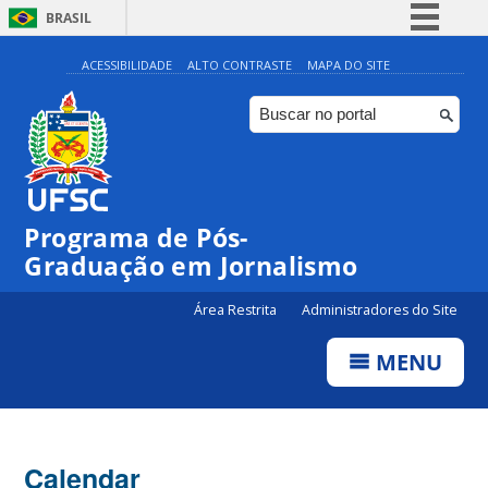
BRASIL
Simplifique!
ACESSIBILIDADE
ALTO CONTRASTE
MAPA DO SITE
Comunica BR
Participe
Acesso à informação
Legislação
Programa de Pós-
Canais
00:00
Graduação em Jornalismo
01:00
Área Restrita
Administradores do Site
MENU
02:00
03:00
Calendar