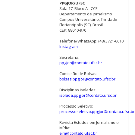
PPGJOR/UFSC
Sala 17, Bloco A - CCE
Departamento de Jornalismo
Campus Universitário, Trindade
Florianópolis (SC), Brasil
CEP: 88040-970
Telefone/WhatsApp: (48) 3721-6610
Instagram
Secretaria:
ppgjor@contato.ufsc.br
Comissão de Bolsas:
bolsas.ppgjor@contato.ufsc.br
Disciplinas Isoladas:
isolada.ppgjor@contato.ufsc.br
Processo Seletivo:
processoseletivo.ppgjor@contato.ufsc.br
Revista Estudos em Jornalismo e
Mídia:
ejm@contato.ufsc.br