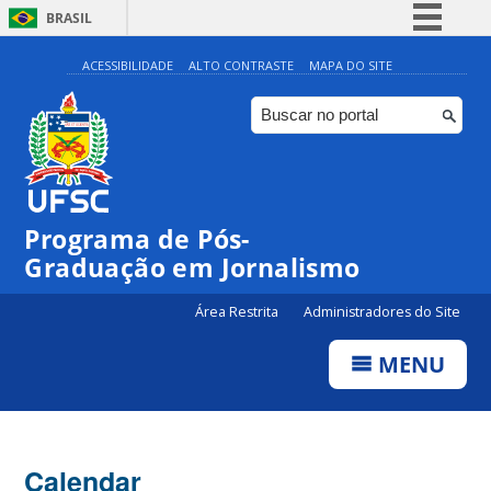
BRASIL
Simplifique!
ACESSIBILIDADE
ALTO CONTRASTE
MAPA DO SITE
Comunica BR
Participe
Acesso à informação
Legislação
Programa de Pós-
Canais
00:00
Graduação em Jornalismo
01:00
Área Restrita
Administradores do Site
MENU
02:00
03:00
Calendar