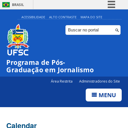
BRASIL
Simplifique!
ACESSIBILIDADE
ALTO CONTRASTE
MAPA DO SITE
Comunica BR
Participe
Acesso à informação
Legislação
Programa de Pós-
Canais
00:00
Graduação em Jornalismo
Área Restrita
Administradores do Site
01:00
MENU
02:00
03:00
Calendar