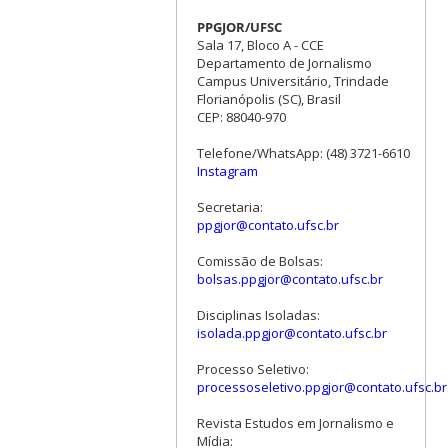
PPGJOR/UFSC
Sala 17, Bloco A - CCE
Departamento de Jornalismo
Campus Universitário, Trindade
Florianópolis (SC), Brasil
CEP: 88040-970
Telefone/WhatsApp: (48) 3721-6610
Instagram
Secretaria:
ppgjor@contato.ufsc.br
Comissão de Bolsas:
bolsas.ppgjor@contato.ufsc.br
Disciplinas Isoladas:
isolada.ppgjor@contato.ufsc.br
Processo Seletivo:
processoseletivo.ppgjor@contato.ufsc.br
Revista Estudos em Jornalismo e
Mídia: