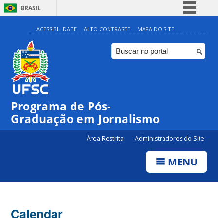
BRASIL
Simplifique!
ACESSIBILIDADE
ALTO CONTRASTE
MAPA DO SITE
Comunica BR
Participe
Acesso à informação
Legislação
Programa de Pós-
Canais
00:00
Graduação em Jornalismo
Área Restrita
Administradores do Site
01:00
MENU
02:00
03:00
Calendar