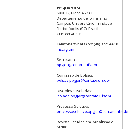
PPGJOR/UFSC
Sala 17, Bloco A - CCE
Departamento de Jornalismo
Campus Universitário, Trindade
Florianópolis (SC), Brasil
CEP: 88040-970
Telefone/WhatsApp: (48) 3721-6610
Instagram
Secretaria:
ppgjor@contato.ufsc.br
Comissão de Bolsas:
bolsas.ppgjor@contato.ufsc.br
Disciplinas Isoladas:
isolada.ppgjor@contato.ufsc.br
Processo Seletivo:
processoseletivo.ppgjor@contato.ufsc.br
Revista Estudos em Jornalismo e
Mídia: