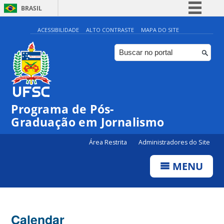
BRASIL
Simplifique!
ACESSIBILIDADE
ALTO CONTRASTE
MAPA DO SITE
Comunica BR
Participe
Acesso à informação
Legislação
Programa de Pós-
Canais
00:00
Graduação em Jornalismo
Área Restrita
Administradores do Site
01:00
MENU
02:00
03:00
Calendar