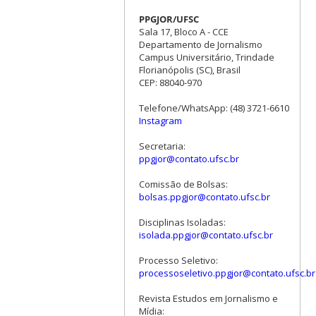
PPGJOR/UFSC
Sala 17, Bloco A - CCE
Departamento de Jornalismo
Campus Universitário, Trindade
Florianópolis (SC), Brasil
CEP: 88040-970
Telefone/WhatsApp: (48) 3721-6610
Instagram
Secretaria:
ppgjor@contato.ufsc.br
Comissão de Bolsas:
bolsas.ppgjor@contato.ufsc.br
Disciplinas Isoladas:
isolada.ppgjor@contato.ufsc.br
Processo Seletivo:
processoseletivo.ppgjor@contato.ufsc.br
Revista Estudos em Jornalismo e
Mídia: