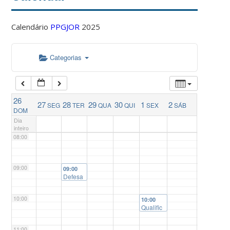
04:00
Calendário
PPGJOR
2025
05:00
Categorias
06:00
26
27
28
29
30
1
2
SEG
TER
QUA
QUI
SEX
SÁB
07:00
DOM
Dia
inteiro
08:00
09:00
09:00
Defesa
de
disserta
10:00
ção:
10:00
“Repre
Qualific
sentaçõ
ação de
es
mestrad
11:00