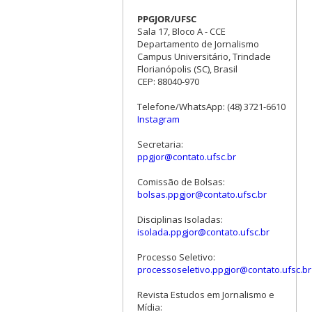
PPGJOR/UFSC
Sala 17, Bloco A - CCE
Departamento de Jornalismo
Campus Universitário, Trindade
Florianópolis (SC), Brasil
CEP: 88040-970
Telefone/WhatsApp: (48) 3721-6610
Instagram
Secretaria:
ppgjor@contato.ufsc.br
Comissão de Bolsas:
bolsas.ppgjor@contato.ufsc.br
Disciplinas Isoladas:
isolada.ppgjor@contato.ufsc.br
Processo Seletivo:
processoseletivo.ppgjor@contato.ufsc.br
Revista Estudos em Jornalismo e
Mídia: