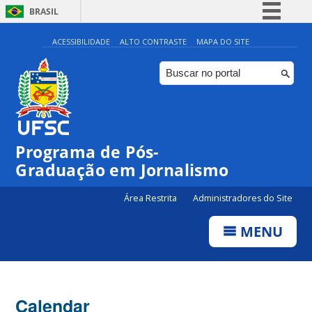
BRASIL
Simplifique!
ACESSIBILIDADE
ALTO CONTRASTE
MAPA DO SITE
Comunica BR
Participe
Acesso à informação
Legislação
Programa de Pós-
Canais
00:00
Graduação em Jornalismo
Área Restrita
Administradores do Site
01:00
MENU
02:00
03:00
Calendar