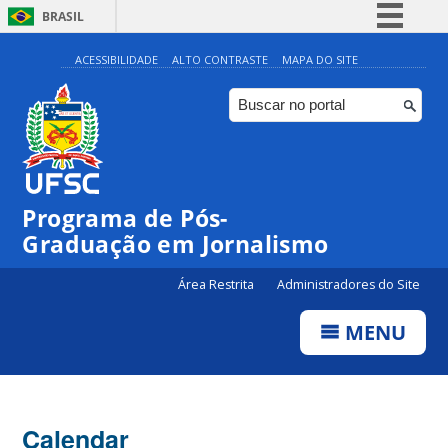
BRASIL
Simplifique!
ACESSIBILIDADE
ALTO CONTRASTE
MAPA DO SITE
Comunica BR
Participe
Acesso à informação
Legislação
Programa de Pós-
Canais
00:00
Graduação em Jornalismo
Área Restrita
Administradores do Site
01:00
MENU
02:00
03:00
Calendar