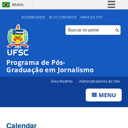
BRASIL
Simplifique!
ACESSIBILIDADE
ALTO CONTRASTE
MAPA DO SITE
Comunica BR
Participe
Acesso à informação
Legislação
Programa de Pós-
Canais
00:00
Graduação em Jornalismo
01:00
Área Restrita
Administradores do Site
MENU
02:00
03:00
Calendar