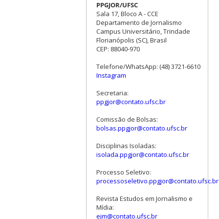
PPGJOR/UFSC
Sala 17, Bloco A - CCE
Departamento de Jornalismo
Campus Universitário, Trindade
Florianópolis (SC), Brasil
CEP: 88040-970
Telefone/WhatsApp: (48) 3721-6610
Instagram
Secretaria:
ppgjor@contato.ufsc.br
Comissão de Bolsas:
bolsas.ppgjor@contato.ufsc.br
Disciplinas Isoladas:
isolada.ppgjor@contato.ufsc.br
Processo Seletivo:
processoseletivo.ppgjor@contato.ufsc.br
Revista Estudos em Jornalismo e
Mídia:
ejm@contato.ufsc.br