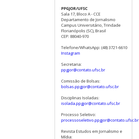
PPGJOR/UFSC
Sala 17, Bloco A - CCE
Departamento de Jornalismo
Campus Universitário, Trindade
Florianópolis (SC), Brasil
CEP: 88040-970
Telefone/WhatsApp: (48) 3721-6610
Instagram
Secretaria:
ppgjor@contato.ufsc.br
Comissão de Bolsas:
bolsas.ppgjor@contato.ufsc.br
Disciplinas Isoladas:
isolada.ppgjor@contato.ufsc.br
Processo Seletivo:
processoseletivo.ppgjor@contato.ufsc.br
Revista Estudos em Jornalismo e
Mídia: