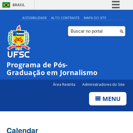
BRASIL
Simplifique!
ACESSIBILIDADE
ALTO CONTRASTE
MAPA DO SITE
Comunica BR
Participe
Acesso à informação
Legislação
Programa de Pós-
Canais
00:00
Graduação em Jornalismo
Área Restrita
Administradores do Site
01:00
MENU
02:00
03:00
Calendar