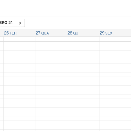
BRO 24
26
27
28
29
TER
QUA
QUI
SEX