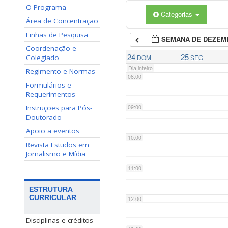
O Programa
Categorias
06:00
Área de Concentração
Linhas de Pesquisa
SEMANA DE DEZEM
07:00
Coordenação e
24
25
Colegiado
DOM
SEG
Dia inteiro
Regimento e Normas
08:00
Formulários e
Requerimentos
Instruções para Pós-
09:00
Doutorado
Apoio a eventos
10:00
Revista Estudos em
Jornalismo e Mídia
11:00
ESTRUTURA
CURRICULAR
12:00
Disciplinas e créditos