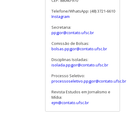
CEP: 88040-970
Telefone/WhatsApp: (48) 3721-6610
Instagram
Secretaria:
ppgjor@contato.ufsc.br
Comissão de Bolsas:
bolsas.ppgjor@contato.ufsc.br
Disciplinas Isoladas:
isolada.ppgjor@contato.ufsc.br
Processo Seletivo:
processoseletivo.ppgjor@contato.ufsc.br
Revista Estudos em Jornalismo e
Mídia:
ejm@contato.ufsc.br