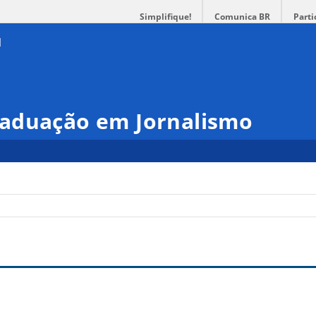
Simplifique!
Comunica BR
Parti
aduação em Jornalismo