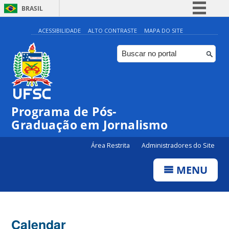
BRASIL
Simplifique!
ACESSIBILIDADE
ALTO CONTRASTE
MAPA DO SITE
Comunica BR
Participe
Acesso à informação
Legislação
Programa de Pós-
Canais
00:00
Graduação em Jornalismo
01:00
Área Restrita
Administradores do Site
MENU
02:00
03:00
Calendar