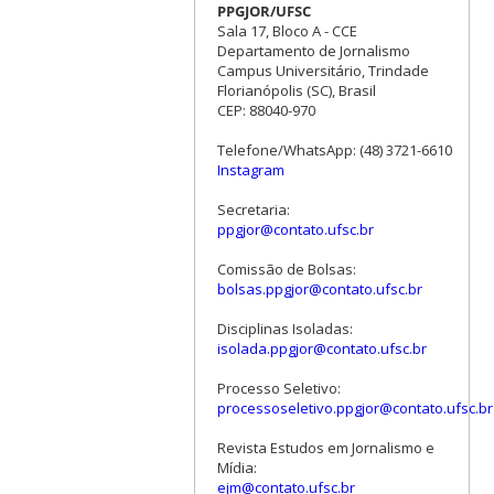
PPGJOR/UFSC
Sala 17, Bloco A - CCE
Departamento de Jornalismo
Campus Universitário, Trindade
Florianópolis (SC), Brasil
CEP: 88040-970
Telefone/WhatsApp: (48) 3721-6610
Instagram
Secretaria:
ppgjor@contato.ufsc.br
Comissão de Bolsas:
bolsas.ppgjor@contato.ufsc.br
Disciplinas Isoladas:
isolada.ppgjor@contato.ufsc.br
Processo Seletivo:
processoseletivo.ppgjor@contato.ufsc.br
Revista Estudos em Jornalismo e
Mídia:
ejm@contato.ufsc.br