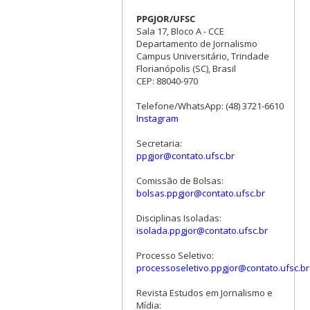
PPGJOR/UFSC
Sala 17, Bloco A - CCE
Departamento de Jornalismo
Campus Universitário, Trindade
Florianópolis (SC), Brasil
CEP: 88040-970
Telefone/WhatsApp: (48) 3721-6610
Instagram
Secretaria:
ppgjor@contato.ufsc.br
Comissão de Bolsas:
bolsas.ppgjor@contato.ufsc.br
Disciplinas Isoladas:
isolada.ppgjor@contato.ufsc.br
Processo Seletivo:
processoseletivo.ppgjor@contato.ufsc.br
Revista Estudos em Jornalismo e
Mídia: