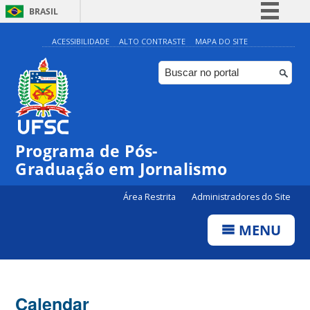
BRASIL
Simplifique!
ACESSIBILIDADE
ALTO CONTRASTE
MAPA DO SITE
Comunica BR
Participe
Acesso à informação
Legislação
Programa de Pós-
Canais
00:00
Graduação em Jornalismo
Área Restrita
Administradores do Site
01:00
MENU
02:00
03:00
Calendar