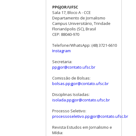
PPGJOR/UFSC
Sala 17, Bloco A - CCE
Departamento de Jornalismo
Campus Universitário, Trindade
Florianópolis (SC), Brasil
CEP: 88040-970
Telefone/WhatsApp: (48) 3721-6610
Instagram
Secretaria:
ppgjor@contato.ufsc.br
Comissão de Bolsas:
bolsas.ppgjor@contato.ufsc.br
Disciplinas Isoladas:
isolada.ppgjor@contato.ufsc.br
Processo Seletivo:
processoseletivo.ppgjor@contato.ufsc.br
Revista Estudos em Jornalismo e
Mídia: