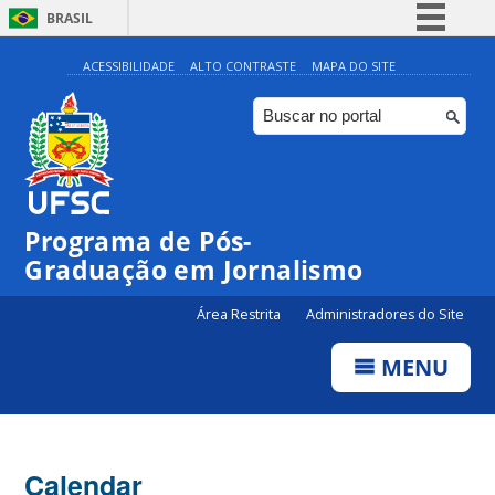
BRASIL
Simplifique!
ACESSIBILIDADE
ALTO CONTRASTE
MAPA DO SITE
Comunica BR
Participe
Acesso à informação
Legislação
Programa de Pós-
Canais
00:00
Graduação em Jornalismo
01:00
Área Restrita
Administradores do Site
MENU
02:00
03:00
Calendar