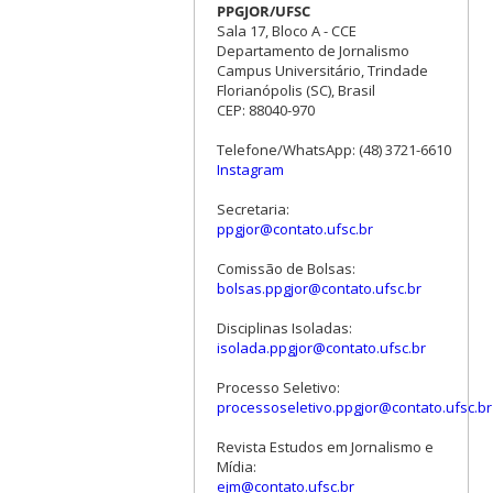
PPGJOR/UFSC
Sala 17, Bloco A - CCE
Departamento de Jornalismo
Campus Universitário, Trindade
Florianópolis (SC), Brasil
CEP: 88040-970
Telefone/WhatsApp: (48) 3721-6610
Instagram
Secretaria:
ppgjor@contato.ufsc.br
Comissão de Bolsas:
bolsas.ppgjor@contato.ufsc.br
Disciplinas Isoladas:
isolada.ppgjor@contato.ufsc.br
Processo Seletivo:
processoseletivo.ppgjor@contato.ufsc.br
Revista Estudos em Jornalismo e
Mídia:
ejm@contato.ufsc.br