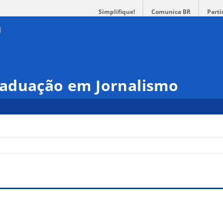
Simplifique!
Comunica BR
Parti
aduação em Jornalismo