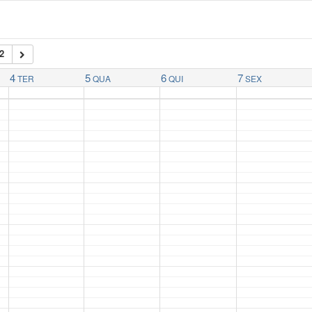
2
4
5
6
7
TER
QUA
QUI
SEX