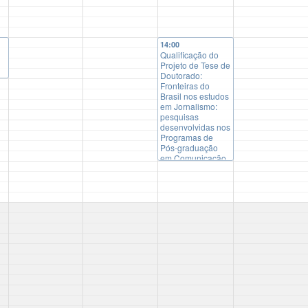
14:00
Qualificação do
Projeto de Tese de
Doutorado:
Fronteiras do
t
Brasil nos estudos
em Jornalismo:
as
pesquisas
desenvolvidas nos
Programas de
Pós-graduação
em Comunicação
no período de
2000 a 2020