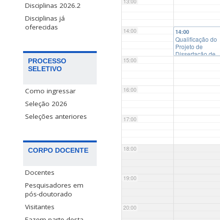
13:00
Disciplinas 2026.2
Disciplinas já
oferecidas
14:00
14:00
Qualificação do
Projeto de
Dissertação de
15:00
Mestrado:
PROCESSO
“Branded conten
SELETIVO
no jornalismo
brasileiro: dilem
16:00
éticos na
Como ingressar
sustentabilidade
Seleção 2026
organizacional,
credibilidade
Seleções anteriores
17:00
jornalística e
identidade
profissional”
18:00
CORPO DOCENTE
Docentes
19:00
Pesquisadores em
pós-doutorado
Visitantes
20:00
Fazem parte desta