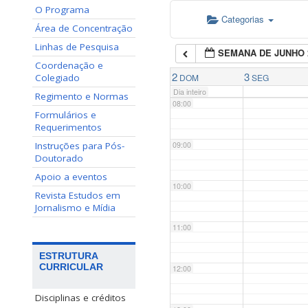
O Programa
Categorias
06:00
Área de Concentração
Linhas de Pesquisa
SEMANA DE JUNHO 
07:00
Coordenação e
2
3
Colegiado
DOM
SEG
Dia inteiro
Regimento e Normas
08:00
Formulários e
Requerimentos
Instruções para Pós-
09:00
Doutorado
Apoio a eventos
10:00
Revista Estudos em
Jornalismo e Mídia
11:00
ESTRUTURA
CURRICULAR
12:00
Disciplinas e créditos