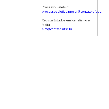
Processo Seletivo:
processoseletivo.ppgjor@contato.ufsc.br
Revista Estudos em Jornalismo e
Mídia:
ejm@contato.ufsc.br