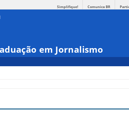
Simplifique!
Comunica BR
Parti
aduação em Jornalismo