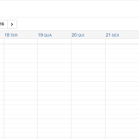
16
18
19
20
21
TER
QUA
QUI
SEX