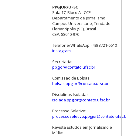
PPGJOR/UFSC
Sala 17, Bloco A - CCE
Departamento de Jornalismo
Campus Universitário, Trindade
Florianópolis (SC), Brasil
CEP: 88040-970
Telefone/WhatsApp: (48) 3721-6610
Instagram
Secretaria:
ppgjor@contato.ufsc.br
Comissão de Bolsas:
bolsas.ppgjor@contato.ufsc.br
Disciplinas Isoladas:
isolada.ppgjor@contato.ufsc.br
Processo Seletivo:
processoseletivo.ppgjor@contato.ufsc.br
Revista Estudos em Jornalismo e
Mídia: