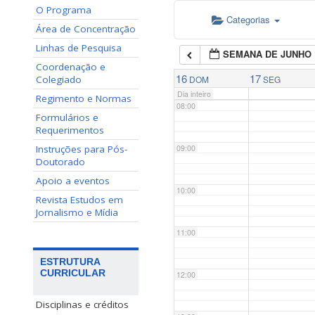
O Programa
Categorias
06:00
Área de Concentração
Linhas de Pesquisa
SEMANA DE JUNHO 
07:00
Coordenação e
16
17
Colegiado
DOM
SEG
Dia inteiro
Regimento e Normas
08:00
Formulários e
Requerimentos
Instruções para Pós-
09:00
Doutorado
Apoio a eventos
10:00
Revista Estudos em
Jornalismo e Mídia
11:00
ESTRUTURA
CURRICULAR
12:00
Disciplinas e créditos