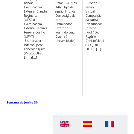
banca:
Data: 02/07, às
Tipo de
relação en
Examinadora
14h Tipo de
sessão:
e credibil
Externa: Claudia
sessão: Híbrida
Virtual
jornalism
Regina Lahni
Composição da
Composição
brasileiro
(UFSCar)
banca:
da banca:
espanhol
Examinadora
Examinador
Examinador
jul 5@14:
Externa: Tamires
Externo 1:
Interno
Ingress
Ferreira Coêlho
Josenildo Luiz
:Prof.º Dr.º
Discente: 
(UFMT)
Guerra (
Rogério
Christine B
Examinador
Universidade[...]
Christofoletti
Lima Data
Interno: Jorge
(PPGJOR
às 14h Tip
Kanehide Ijuim
UFSC) [...]
sessão: Vir
(PPGJor/UFSC)
Composição
Linha[...]
banca: Ori
Prof.º Dr.°
Christofole
(PPGJOR U
Examinado
1: Rafiza 
Varão Ribe
Carvalho (
Universidad
Semana de junho 30