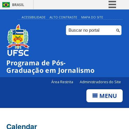
BRASIL
Simplifique!
ACESSIBILIDADE
ALTO CONTRASTE
MAPA DO SITE
Comunica BR
Participe
Acesso à informação
Legislação
Programa de Pós-
Canais
Graduação em Jornalismo
Área Restrita
Administradores do Site
MENU
Calendar