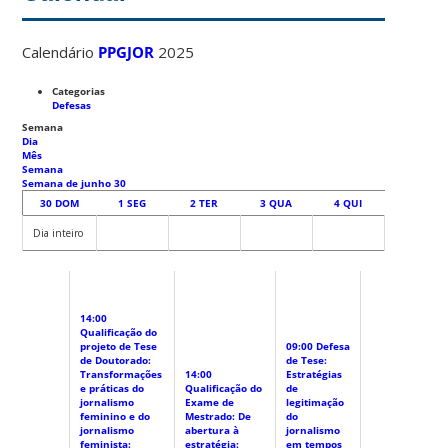
Calendário
PPGJOR
2025
Categorias
Defesas
Semana
Dia
Mês
Semana
Semana de junho 30
30
DOM
1
SEG
2
TER
3
QUA
4
QUI
5
SEX
09:00
Def
dissertaçã
Dia inteiro
as peças
importam”
Wire, jor
a relação
interdiscu
sentidos s
14:00
cidade
Qualificação do
Defesa de
projeto de Tese
09:00
Defesa
dissertaçã
de Doutorado:
de Tese:
as peças
Transformações
14:00
Estratégias
importam”
e práticas do
Qualificação do
de
Wire, jor
jornalismo
Exame de
legitimação
a relação
feminino e do
Mestrado: De
do
interdiscu
jornalismo
abertura à
jornalismo
sentidos s
feminista:
estratégia:
em tempos
cidade