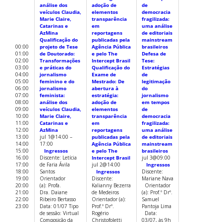
análise dos
adoção de
de
jul 5@09:0
veículos Claudia,
elementos
democracia
Ingress
Marie Claire,
transparência
fragilizada:
Discente: S
Catarinas e
em
uma análise
Clovis Brit
AzMina
reportagens
de editoriais
Nascimento
Qualificação do
publicadas pela
mainstream
Orientador 
00:00
projeto de Tese
Agência Pública
brasileiros
Dra.Raquel
01:00
de Doutorado:
e pelo The
Defesa de
Longhi Dat
02:00
Transformações
Intercept Brasil
Tese:
05/07/202
03:00
e práticas do
Qualificação do
Estratégias
Tipo de ses
04:00
jornalismo
Exame de
de
Virtual
05:00
feminino e do
Mestrado: De
legitimação
Examinador
06:00
jornalismo
abertura à
do
Dra. Daian
07:00
feminista:
estratégia:
jornalismo
(UFSC)
08:00
análise dos
adoção de
em tempos
Examinado
09:00
veículos Claudia,
elementos
de
Externo/a :
10:00
Marie Claire,
transparência
democracia
Dr.João Ed
11:00
Catarinas e
em
fragilizada:
Silva de A
12:00
AzMina
reportagens
uma análise
(UFBA) [...
13:00
jul 1@14:00 –
publicadas pela
de editoriais
14:00
Qual
14:00
17:00
Agência Pública
mainstream
de Doutor
15:00
Ingressos
e pelo The
brasileiros
Percepçõe
16:00
Discente: Letícia
Intercept Brasil
jul 3@09:00
jornalista
17:00
de Faria Ávila
jul 2@14:00
Ingressos
relação en
18:00
Santos
Ingressos
Discente:
e credibil
19:00
Orientador
Discente:
Mariane Nava
jornalism
20:00
(a): Profa.
Kalianny Bezerra
Orientador
brasileiro
21:00
Dra. Daiane
de Medeiros
(a): Prof.º Drº.
espanhol
22:00
Ribeiro Bertasso
Orientador (a):
Samuel
Qualificaç
23:00
Data: 01/07 Tipo
Prof.º Drº.
Pantoja Lima
Doutorado
de sessão: Virtual
Rogério
Data:
Percepçõe
Composição da
Christofoletti
03/07, às 9h
jornalista