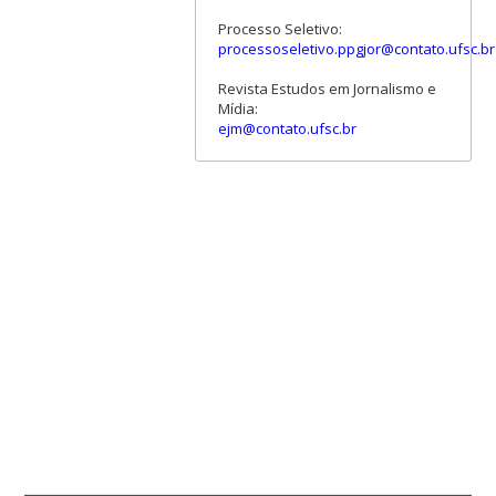
Processo Seletivo:
processoseletivo.ppgjor@contato.ufsc.br
Revista Estudos em Jornalismo e
Mídia:
ejm@contato.ufsc.br