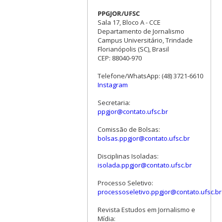
PPGJOR/UFSC
Sala 17, Bloco A - CCE
Departamento de Jornalismo
Campus Universitário, Trindade
Florianópolis (SC), Brasil
CEP: 88040-970
Telefone/WhatsApp: (48) 3721-6610
Instagram
Secretaria:
ppgjor@contato.ufsc.br
Comissão de Bolsas:
bolsas.ppgjor@contato.ufsc.br
Disciplinas Isoladas:
isolada.ppgjor@contato.ufsc.br
Processo Seletivo:
processoseletivo.ppgjor@contato.ufsc.br
Revista Estudos em Jornalismo e
Mídia: