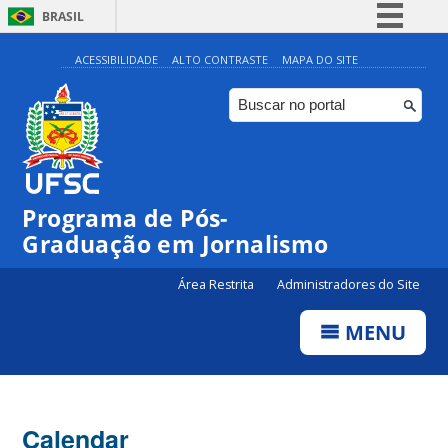
BRASIL
Simplifique!
ACESSIBILIDADE
ALTO CONTRASTE
MAPA DO SITE
Comunica BR
Participe
Acesso à informação
Legislação
Programa de Pós-
Canais
00:00
Graduação em Jornalismo
Área Restrita
Administradores do Site
01:00
MENU
02:00
03:00
Calendar