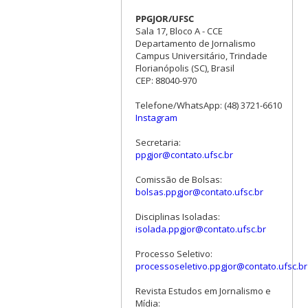
PPGJOR/UFSC
Sala 17, Bloco A - CCE
Departamento de Jornalismo
Campus Universitário, Trindade
Florianópolis (SC), Brasil
CEP: 88040-970
Telefone/WhatsApp: (48) 3721-6610
Instagram
Secretaria:
ppgjor@contato.ufsc.br
Comissão de Bolsas:
bolsas.ppgjor@contato.ufsc.br
Disciplinas Isoladas:
isolada.ppgjor@contato.ufsc.br
Processo Seletivo:
processoseletivo.ppgjor@contato.ufsc.br
Revista Estudos em Jornalismo e
Mídia: