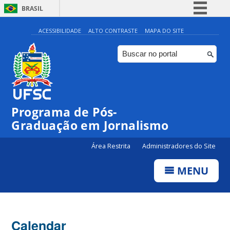
BRASIL
Simplifique!
ACESSIBILIDADE
ALTO CONTRASTE
MAPA DO SITE
Comunica BR
Participe
Acesso à informação
Legislação
Programa de Pós-
Canais
00:00
Graduação em Jornalismo
Área Restrita
Administradores do Site
01:00
MENU
02:00
03:00
Calendar