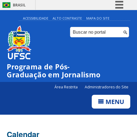
BRASIL
Simplifique!
ACESSIBILIDADE
ALTO CONTRASTE
MAPA DO SITE
Comunica BR
Participe
Acesso à informação
Legislação
Programa de Pós-
Canais
00:00
Graduação em Jornalismo
Área Restrita
Administradores do Site
01:00
MENU
02:00
03:00
Calendar