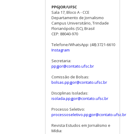
PPGJOR/UFSC
Sala 17, Bloco A - CCE
Departamento de Jornalismo
Campus Universitário, Trindade
Florianópolis (SC), Brasil
CEP: 88040-970
Telefone/WhatsApp: (48) 3721-6610
Instagram
Secretaria:
ppgjor@contato.ufsc.br
Comissão de Bolsas:
bolsas.ppgjor@contato.ufsc.br
Disciplinas Isoladas:
isolada.ppgjor@contato.ufsc.br
Processo Seletivo:
processoseletivo.ppgjor@contato.ufsc.br
Revista Estudos em Jornalismo e
Mídia: