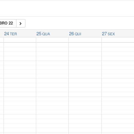
BRO 22
24
25
26
27
TER
QUA
QUI
SEX