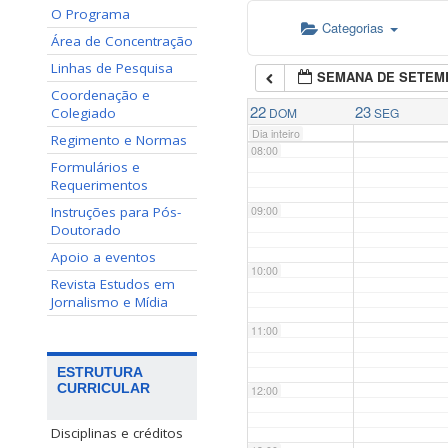
O Programa
Categorias
06:00
Área de Concentração
Linhas de Pesquisa
SEMANA DE SETEM
07:00
Coordenação e
22
23
Colegiado
DOM
SEG
Dia inteiro
Regimento e Normas
08:00
Formulários e
Requerimentos
Instruções para Pós-
09:00
Doutorado
Apoio a eventos
10:00
Revista Estudos em
Jornalismo e Mídia
11:00
ESTRUTURA
CURRICULAR
12:00
Disciplinas e créditos