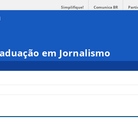
Simplifique!
Comunica BR
Parti
aduação em Jornalismo