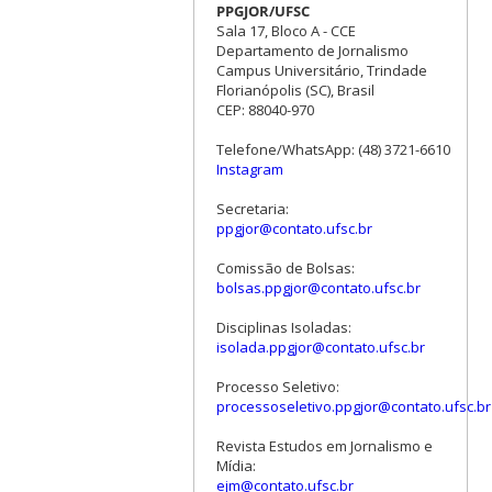
PPGJOR/UFSC
Sala 17, Bloco A - CCE
Departamento de Jornalismo
Campus Universitário, Trindade
Florianópolis (SC), Brasil
CEP: 88040-970
Telefone/WhatsApp: (48) 3721-6610
Instagram
Secretaria:
ppgjor@contato.ufsc.br
Comissão de Bolsas:
bolsas.ppgjor@contato.ufsc.br
Disciplinas Isoladas:
isolada.ppgjor@contato.ufsc.br
Processo Seletivo:
processoseletivo.ppgjor@contato.ufsc.br
Revista Estudos em Jornalismo e
Mídia:
ejm@contato.ufsc.br