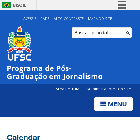
BRASIL
Simplifique!
ACESSIBILIDADE
ALTO CONTRASTE
MAPA DO SITE
Comunica BR
Participe
Acesso à informação
Legislação
Programa de Pós-
Canais
00:00
Graduação em Jornalismo
01:00
Área Restrita
Administradores do Site
MENU
02:00
03:00
Calendar