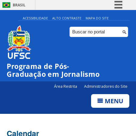
BRASIL
Simplifique!
ACESSIBILIDADE
ALTO CONTRASTE
MAPA DO SITE
Comunica BR
Participe
Acesso à informação
Legislação
Programa de Pós-
Canais
00:00
Graduação em Jornalismo
Área Restrita
Administradores do Site
01:00
MENU
02:00
03:00
Calendar