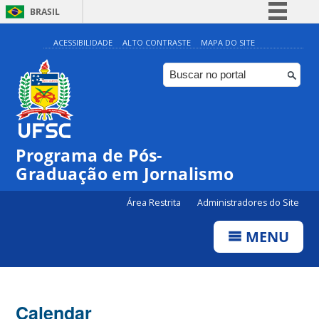
BRASIL
Simplifique!
ACESSIBILIDADE
ALTO CONTRASTE
MAPA DO SITE
Comunica BR
Participe
Acesso à informação
Legislação
Programa de Pós-
Canais
00:00
Graduação em Jornalismo
Área Restrita
Administradores do Site
01:00
MENU
02:00
03:00
Calendar