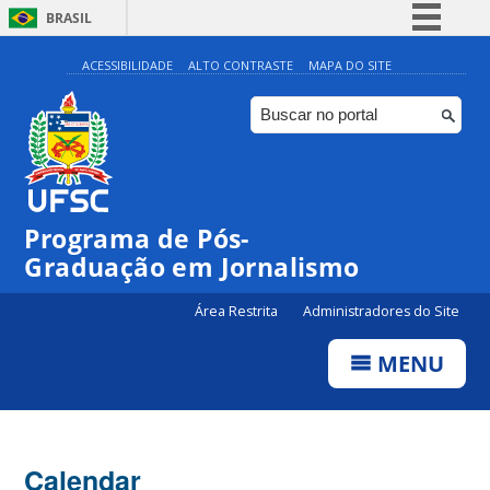
BRASIL
Simplifique!
ACESSIBILIDADE
ALTO CONTRASTE
MAPA DO SITE
Comunica BR
Participe
Acesso à informação
Legislação
Programa de Pós-
Canais
00:00
Graduação em Jornalismo
Área Restrita
Administradores do Site
01:00
MENU
02:00
03:00
Calendar