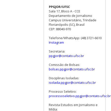
PPGJOR/UFSC
Sala 17, Bloco A - CCE
Departamento de Jornalismo
Campus Universitário, Trindade
Florianópolis (SC), Brasil
CEP: 88040-970
Telefone/WhatsApp: (48) 3721-6610
Instagram
Secretaria:
ppgjor@contato.ufsc.br
Comissão de Bolsas:
bolsas.ppgjor@contato.ufsc.br
Disciplinas Isoladas:
isolada.ppgjor@contato.ufsc.br
Processo Seletivo:
processoseletivo.ppgjor@contato.ufsc.br
Revista Estudos em Jornalismo e
Mídia: