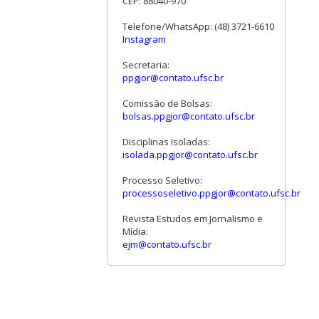
CEP: 88040-970
Telefone/WhatsApp: (48) 3721-6610
Instagram
Secretaria:
ppgjor@contato.ufsc.br
Comissão de Bolsas:
bolsas.ppgjor@contato.ufsc.br
Disciplinas Isoladas:
isolada.ppgjor@contato.ufsc.br
Processo Seletivo:
processoseletivo.ppgjor@contato.ufsc.br
Revista Estudos em Jornalismo e
Mídia:
ejm@contato.ufsc.br