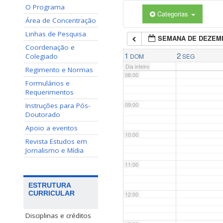
O Programa
Categorias
06:00
Área de Concentração
Linhas de Pesquisa
SEMANA DE DEZEM
07:00
Coordenação e
1
2
Colegiado
DOM
SEG
Dia inteiro
Regimento e Normas
08:00
Formulários e
Requerimentos
Instruções para Pós-
09:00
Doutorado
Apoio a eventos
10:00
Revista Estudos em
Jornalismo e Mídia
11:00
ESTRUTURA
CURRICULAR
12:00
Disciplinas e créditos