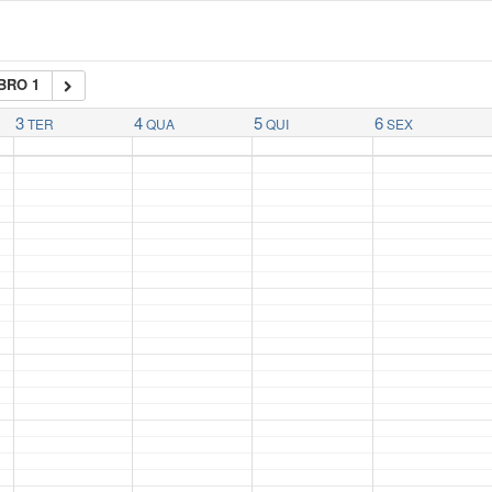
BRO 1
3
4
5
6
TER
QUA
QUI
SEX