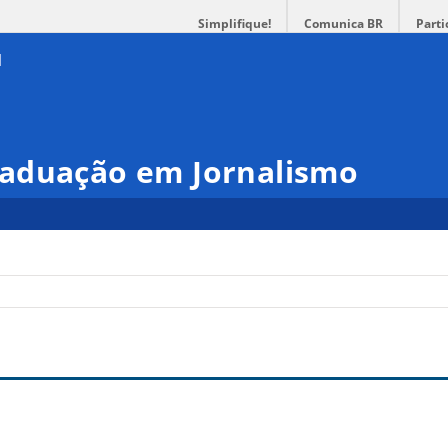
Simplifique!
Comunica BR
Parti
aduação em Jornalismo