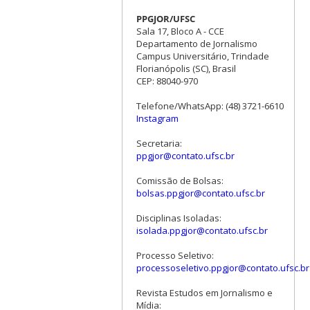
PPGJOR/UFSC
Sala 17, Bloco A - CCE
Departamento de Jornalismo
Campus Universitário, Trindade
Florianópolis (SC), Brasil
CEP: 88040-970
Telefone/WhatsApp: (48) 3721-6610
Instagram
Secretaria:
ppgjor@contato.ufsc.br
Comissão de Bolsas:
bolsas.ppgjor@contato.ufsc.br
Disciplinas Isoladas:
isolada.ppgjor@contato.ufsc.br
Processo Seletivo:
processoseletivo.ppgjor@contato.ufsc.br
Revista Estudos em Jornalismo e
Mídia: