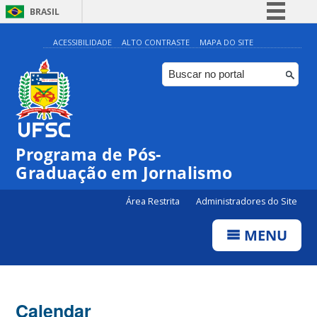
BRASIL
Simplifique!
ACESSIBILIDADE
ALTO CONTRASTE
MAPA DO SITE
Comunica BR
Participe
Acesso à informação
Legislação
Programa de Pós-
Canais
00:00
Graduação em Jornalismo
Área Restrita
Administradores do Site
01:00
MENU
02:00
03:00
Calendar