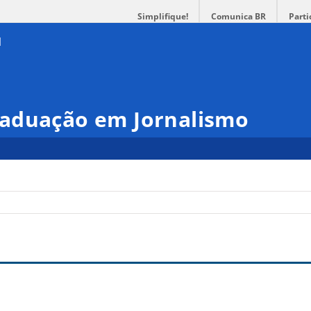
Simplifique!
Comunica BR
Parti
aduação em Jornalismo