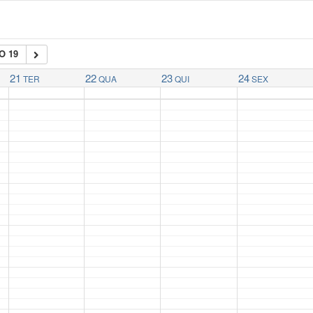
O 19
21
22
23
24
TER
QUA
QUI
SEX