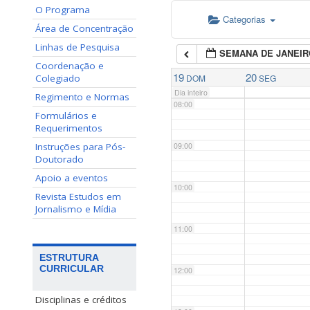
O Programa
Categorias
06:00
Área de Concentração
Linhas de Pesquisa
SEMANA DE JANEIR
07:00
Coordenação e
19
20
Colegiado
DOM
SEG
Dia inteiro
Regimento e Normas
08:00
Formulários e
Requerimentos
Instruções para Pós-
09:00
Doutorado
Apoio a eventos
10:00
Revista Estudos em
Jornalismo e Mídia
11:00
ESTRUTURA
CURRICULAR
12:00
Disciplinas e créditos