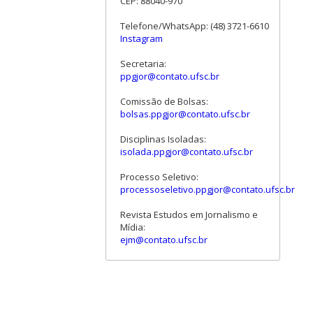
CEP: 88040-970
Telefone/WhatsApp: (48) 3721-6610
Instagram
Secretaria:
ppgjor@contato.ufsc.br
Comissão de Bolsas:
bolsas.ppgjor@contato.ufsc.br
Disciplinas Isoladas:
isolada.ppgjor@contato.ufsc.br
Processo Seletivo:
processoseletivo.ppgjor@contato.ufsc.br
Revista Estudos em Jornalismo e
Mídia:
ejm@contato.ufsc.br