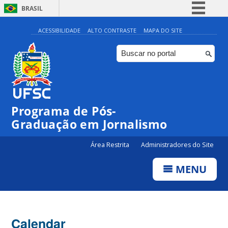
BRASIL
Simplifique!
ACESSIBILIDADE
ALTO CONTRASTE
MAPA DO SITE
Comunica BR
Participe
Acesso à informação
Legislação
Programa de Pós-
Canais
00:00
Graduação em Jornalismo
Área Restrita
Administradores do Site
01:00
MENU
02:00
03:00
Calendar