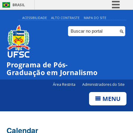
BRASIL
Simplifique!
ACESSIBILIDADE
ALTO CONTRASTE
MAPA DO SITE
Comunica BR
Participe
Acesso à informação
Legislação
Programa de Pós-
Canais
00:00
Graduação em Jornalismo
Área Restrita
Administradores do Site
01:00
MENU
02:00
03:00
Calendar