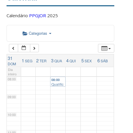
04:00
Calendário
PPGJOR
2025
05:00
Categorias
06:00
31
1
2
3
4
5
6
SEG
TER
QUA
QUI
SEX
SÁB
07:00
DOM
Dia
inteiro
08:00
08:00
Qualific
ação de
Tese de
09:00
Doutora
do de
Gustav
o Paulo
10:00
Zonta
11:00