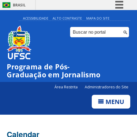
BRASIL
Simplifique!
ACESSIBILIDADE
ALTO CONTRASTE
MAPA DO SITE
Comunica BR
Participe
Acesso à informação
Legislação
Programa de Pós-
Canais
00:00
Graduação em Jornalismo
Área Restrita
Administradores do Site
01:00
MENU
02:00
03:00
Calendar