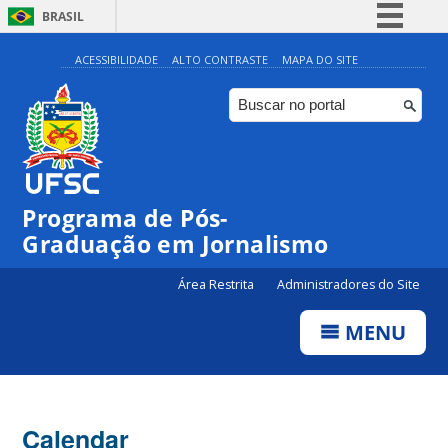
BRASIL
Simplifique!
ACESSIBILIDADE
ALTO CONTRASTE
MAPA DO SITE
Comunica BR
Participe
Acesso à informação
Legislação
Programa de Pós-
Canais
00:00
Graduação em Jornalismo
Área Restrita
Administradores do Site
01:00
MENU
02:00
03:00
Calendar