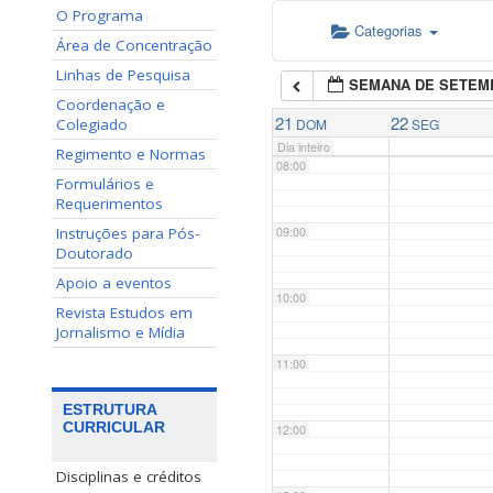
O Programa
Categorias
06:00
Área de Concentração
Linhas de Pesquisa
SEMANA DE SETEM
07:00
Coordenação e
21
22
Colegiado
DOM
SEG
Dia inteiro
Regimento e Normas
08:00
Formulários e
Requerimentos
Instruções para Pós-
09:00
Doutorado
Apoio a eventos
10:00
Revista Estudos em
Jornalismo e Mídia
11:00
ESTRUTURA
CURRICULAR
12:00
Disciplinas e créditos