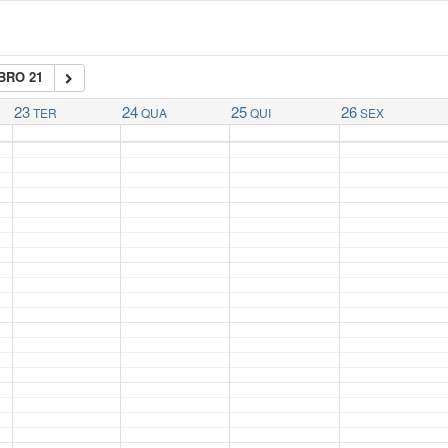
BRO 21
23
24
25
26
TER
QUA
QUI
SEX