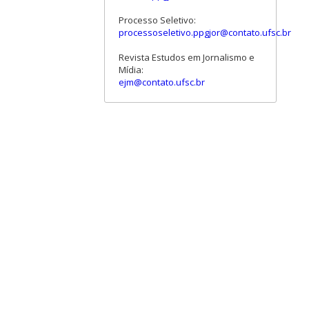
Processo Seletivo:
processoseletivo.ppgjor@contato.ufsc.br
Revista Estudos em Jornalismo e
Mídia:
ejm@contato.ufsc.br