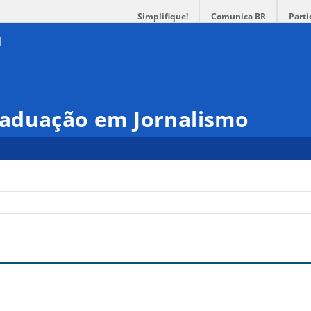
Simplifique!
Comunica BR
Parti
aduação em Jornalismo