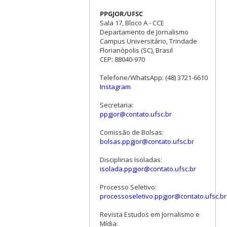
PPGJOR/UFSC
Sala 17, Bloco A - CCE
Departamento de Jornalismo
Campus Universitário, Trindade
Florianópolis (SC), Brasil
CEP: 88040-970
Telefone/WhatsApp: (48) 3721-6610
Instagram
Secretaria:
ppgjor@contato.ufsc.br
Comissão de Bolsas:
bolsas.ppgjor@contato.ufsc.br
Disciplinas Isoladas:
isolada.ppgjor@contato.ufsc.br
Processo Seletivo:
processoseletivo.ppgjor@contato.ufsc.br
Revista Estudos em Jornalismo e
Mídia: