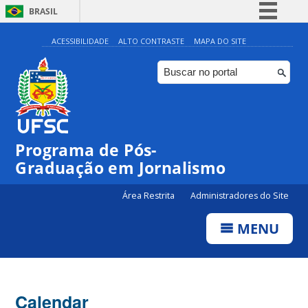
BRASIL
Simplifique!
ACESSIBILIDADE
ALTO CONTRASTE
MAPA DO SITE
Comunica BR
Participe
Acesso à informação
Legislação
Programa de Pós-
Canais
00:00
Graduação em Jornalismo
Área Restrita
Administradores do Site
01:00
MENU
02:00
03:00
Calendar