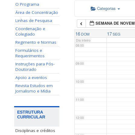
O Programa
Categorias
06:00
Área de Concentração
Linhas de Pesquisa
SEMANA DE NOVEM
07:00
Coordenação e
16
17
Colegiado
DOM
SEG
Dia inteiro
Regimento e Normas
08:00
Formulários e
Requerimentos
Instruções para Pós-
09:00
Doutorado
Apoio a eventos
10:00
Revista Estudos em
Jornalismo e Mídia
11:00
ESTRUTURA
CURRICULAR
12:00
Disciplinas e créditos