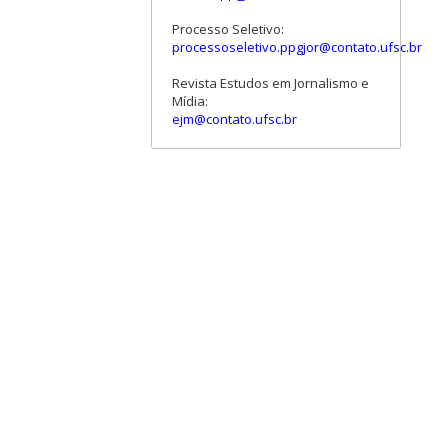
Processo Seletivo:
processoseletivo.ppgjor@contato.ufsc.br
Revista Estudos em Jornalismo e
Mídia:
ejm@contato.ufsc.br