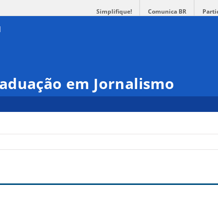
Simplifique!
Comunica BR
Parti
aduação em Jornalismo