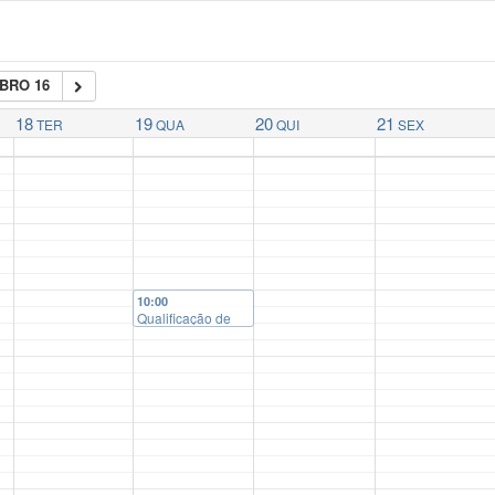
BRO 16
18
19
20
21
TER
QUA
QUI
SEX
10:00
Qualificação de
Tese de
Doutorado de
Lucas Santos
Carmo Cabral