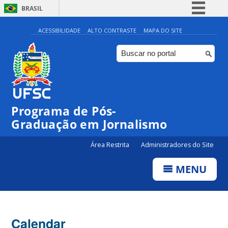
BRASIL
Simplifique!
ACESSIBILIDADE
ALTO CONTRASTE
MAPA DO SITE
Comunica BR
Participe
Acesso à informação
Legislação
Programa de Pós-
Canais
00:00
Graduação em Jornalismo
01:00
Área Restrita
Administradores do Site
MENU
02:00
03:00
Calendar