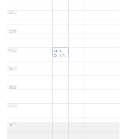
12:00
13:00
14:00
14:00
Qualific
ação de
Dissert
15:00
ação de
Mestrad
o de
Eduard
16:00
o Iarek
17:00
18:00