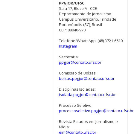
PPGJOR/UFSC
Sala 17, Bloco A - CCE
Departamento de Jornalismo
Campus Universitário, Trindade
Florianópolis (SC), Brasil
CEP: 88040-970
Telefone/WhatsApp: (48) 3721-6610
Instagram
Secretaria:
ppgjor@contato.ufsc.br
Comissão de Bolsas:
bolsas.ppgjor@contato.ufsc.br
Disciplinas Isoladas:
isolada.ppgjor@contato.ufsc.br
Processo Seletivo:
processoseletivo.ppgjor@contato.ufsc.br
Revista Estudos em Jornalismo e
Mídia:
ejm@contato.ufsc.br