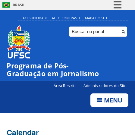
BRASIL
Simplifique!
ACESSIBILIDADE
ALTO CONTRASTE
MAPA DO SITE
Comunica BR
Participe
Acesso à informação
Legislação
Programa de Pós-
Canais
00:00
Graduação em Jornalismo
01:00
Área Restrita
Administradores do Site
MENU
02:00
03:00
Calendar