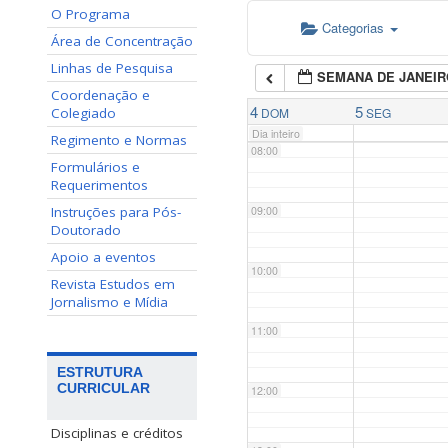
O Programa
Categorias
06:00
Área de Concentração
Linhas de Pesquisa
SEMANA DE JANEIR
07:00
Coordenação e
4
5
Colegiado
DOM
SEG
Dia inteiro
Regimento e Normas
08:00
Formulários e
Requerimentos
Instruções para Pós-
09:00
Doutorado
Apoio a eventos
10:00
Revista Estudos em
Jornalismo e Mídia
11:00
ESTRUTURA
CURRICULAR
12:00
Disciplinas e créditos