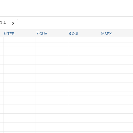
O 4
6
7
8
9
TER
QUA
QUI
SEX