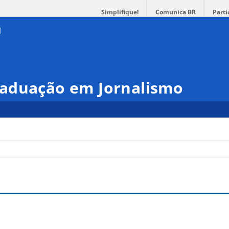
Simplifique!
Comunica BR
Parti
aduação em Jornalismo