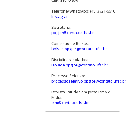
CEP: 88040-970
Telefone/WhatsApp: (48) 3721-6610
Instagram
Secretaria:
ppgjor@contato.ufsc.br
Comissão de Bolsas:
bolsas.ppgjor@contato.ufsc.br
Disciplinas Isoladas:
isolada.ppgjor@contato.ufsc.br
Processo Seletivo:
processoseletivo.ppgjor@contato.ufsc.br
Revista Estudos em Jornalismo e
Mídia:
ejm@contato.ufsc.br