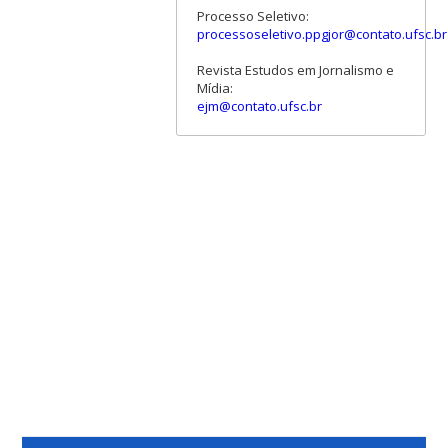
Processo Seletivo:
processoseletivo.ppgjor@contato.ufsc.br
Revista Estudos em Jornalismo e
Mídia:
ejm@contato.ufsc.br