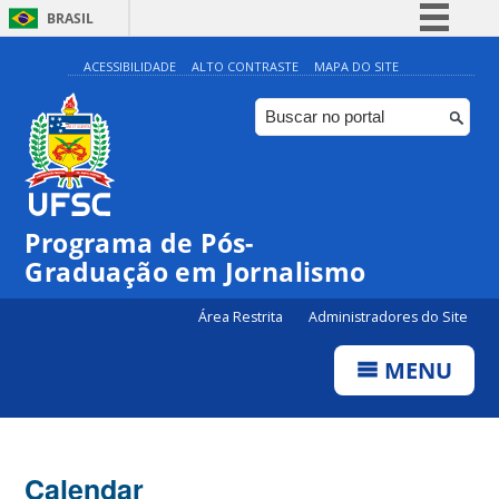
BRASIL
Simplifique!
ACESSIBILIDADE
ALTO CONTRASTE
MAPA DO SITE
Comunica BR
Participe
Acesso à informação
Legislação
Programa de Pós-
Canais
00:00
Graduação em Jornalismo
01:00
Área Restrita
Administradores do Site
MENU
02:00
03:00
Calendar