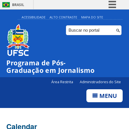
BRASIL
Simplifique!
ACESSIBILIDADE
ALTO CONTRASTE
MAPA DO SITE
Comunica BR
Participe
Acesso à informação
Legislação
Programa de Pós-
Canais
00:00
Graduação em Jornalismo
Área Restrita
Administradores do Site
01:00
MENU
02:00
03:00
Calendar