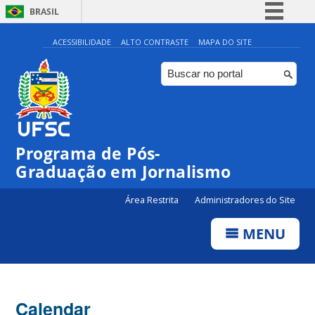
BRASIL
Simplifique!
ACESSIBILIDADE
ALTO CONTRASTE
MAPA DO SITE
Comunica BR
Participe
Acesso à informação
Legislação
Programa de Pós-
Canais
00:00
Graduação em Jornalismo
01:00
Área Restrita
Administradores do Site
MENU
02:00
03:00
Calendar