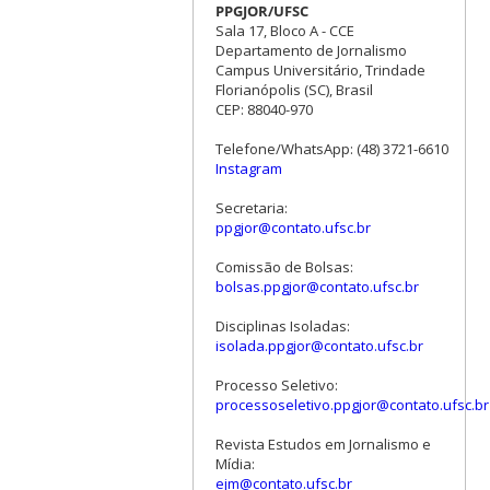
PPGJOR/UFSC
Sala 17, Bloco A - CCE
Departamento de Jornalismo
Campus Universitário, Trindade
Florianópolis (SC), Brasil
CEP: 88040-970
Telefone/WhatsApp: (48) 3721-6610
Instagram
Secretaria:
ppgjor@contato.ufsc.br
Comissão de Bolsas:
bolsas.ppgjor@contato.ufsc.br
Disciplinas Isoladas:
isolada.ppgjor@contato.ufsc.br
Processo Seletivo:
processoseletivo.ppgjor@contato.ufsc.br
Revista Estudos em Jornalismo e
Mídia:
ejm@contato.ufsc.br