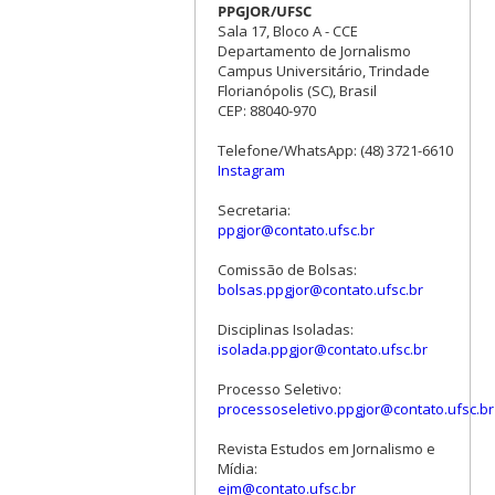
PPGJOR/UFSC
Sala 17, Bloco A - CCE
Departamento de Jornalismo
Campus Universitário, Trindade
Florianópolis (SC), Brasil
CEP: 88040-970
Telefone/WhatsApp: (48) 3721-6610
Instagram
Secretaria:
ppgjor@contato.ufsc.br
Comissão de Bolsas:
bolsas.ppgjor@contato.ufsc.br
Disciplinas Isoladas:
isolada.ppgjor@contato.ufsc.br
Processo Seletivo:
processoseletivo.ppgjor@contato.ufsc.br
Revista Estudos em Jornalismo e
Mídia:
ejm@contato.ufsc.br