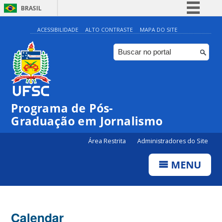
BRASIL
Simplifique!
ACESSIBILIDADE
ALTO CONTRASTE
MAPA DO SITE
Comunica BR
Participe
Acesso à informação
Legislação
Programa de Pós-
Canais
00:00
Graduação em Jornalismo
01:00
Área Restrita
Administradores do Site
MENU
02:00
03:00
Calendar