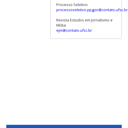
Processo Seletivo:
processoseletivo.ppgjor@contato.ufsc.br
Revista Estudos em Jornalismo e
Mídia:
ejm@contato.ufsc.br