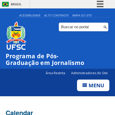
BRASIL
Simplifique!
ACESSIBILIDADE
ALTO CONTRASTE
MAPA DO SITE
Comunica BR
Participe
Acesso à informação
Legislação
Programa de Pós-
Canais
00:00
Graduação em Jornalismo
01:00
Área Restrita
Administradores do Site
MENU
02:00
03:00
Calendar