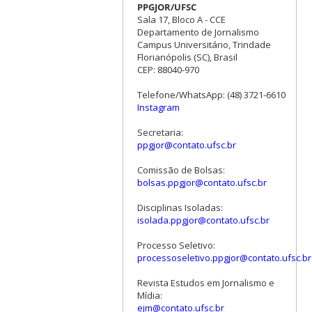
PPGJOR/UFSC
Sala 17, Bloco A - CCE
Departamento de Jornalismo
Campus Universitário, Trindade
Florianópolis (SC), Brasil
CEP: 88040-970
Telefone/WhatsApp: (48) 3721-6610
Instagram
Secretaria:
ppgjor@contato.ufsc.br
Comissão de Bolsas:
bolsas.ppgjor@contato.ufsc.br
Disciplinas Isoladas:
isolada.ppgjor@contato.ufsc.br
Processo Seletivo:
processoseletivo.ppgjor@contato.ufsc.br
Revista Estudos em Jornalismo e
Mídia:
ejm@contato.ufsc.br