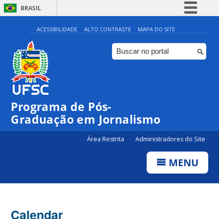
BRASIL
Simplifique!
ACESSIBILIDADE
ALTO CONTRASTE
MAPA DO SITE
Comunica BR
Participe
Acesso à informação
Legislação
Programa de Pós-
Canais
00:00
Graduação em Jornalismo
01:00
Área Restrita
Administradores do Site
MENU
02:00
03:00
Calendar