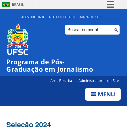
BRASIL
Simplifique!
ACESSIBILIDADE
ALTO CONTRASTE
MAPA DO SITE
Comunica BR
Participe
Acesso à informação
Legislação
Programa de Pós-
Canais
Graduação em Jornalismo
Área Restrita
Administradores do Site
MENU
Seleção 2024