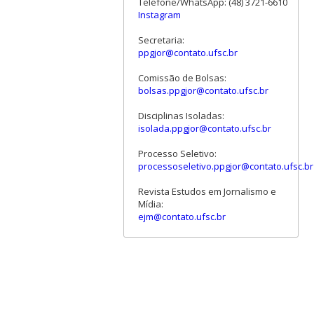
Telefone/WhatsApp: (48) 3721-6610
Instagram
Secretaria:
ppgjor@contato.ufsc.br
Comissão de Bolsas:
bolsas.ppgjor@contato.ufsc.br
Disciplinas Isoladas:
isolada.ppgjor@contato.ufsc.br
Processo Seletivo:
processoseletivo.ppgjor@contato.ufsc.br
Revista Estudos em Jornalismo e
Mídia:
ejm@contato.ufsc.br