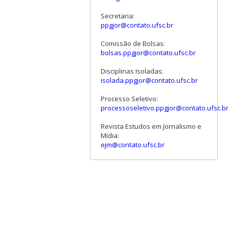
Secretaria:
ppgjor@contato.ufsc.br
Comissão de Bolsas:
bolsas.ppgjor@contato.ufsc.br
Disciplinas Isoladas:
isolada.ppgjor@contato.ufsc.br
Processo Seletivo:
processoseletivo.ppgjor@contato.ufsc.br
Revista Estudos em Jornalismo e
Mídia:
ejm@contato.ufsc.br