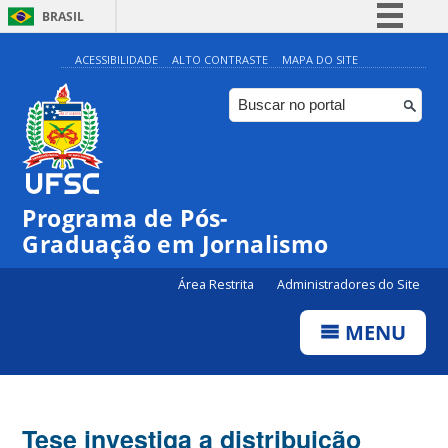
BRASIL
Simplifique!
ACESSIBILIDADE
ALTO CONTRASTE
MAPA DO SITE
Comunica BR
Participe
Acesso à informação
Legislação
Programa de Pós-
Canais
Graduação em Jornalismo
Área Restrita
Administradores do Site
MENU
Tese investiga a distribuição