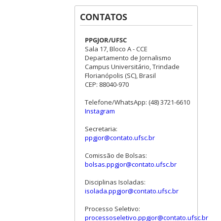
CONTATOS
PPGJOR/UFSC
Sala 17, Bloco A - CCE
Departamento de Jornalismo
Campus Universitário, Trindade
Florianópolis (SC), Brasil
CEP: 88040-970
Telefone/WhatsApp: (48) 3721-6610
Instagram
Secretaria:
ppgjor@contato.ufsc.br
Comissão de Bolsas:
bolsas.ppgjor@contato.ufsc.br
Disciplinas Isoladas:
isolada.ppgjor@contato.ufsc.br
Processo Seletivo:
processoseletivo.ppgjor@contato.ufsc.br