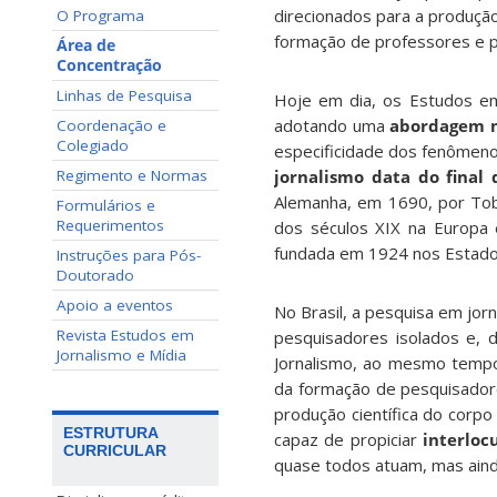
direcionados para a produção 
O Programa
formação de professores e p
Área de
Concentração
Linhas de Pesquisa
Hoje em dia, os Estudos em
adotando uma
abordagem m
Coordenação e
Colegiado
especificidade dos fenômeno
Regimento e Normas
jornalismo data do final 
Alemanha, em 1690, por Tobi
Formulários e
Requerimentos
dos séculos XIX na Europa 
fundada em 1924 nos Estado
Instruções para Pós-
Doutorado
Apoio a eventos
No Brasil, a pesquisa em jo
Revista Estudos em
pesquisadores isolados e,
Jornalismo e Mídia
Jornalismo, ao mesmo tem
da formação de pesquisado
produção científica do corp
ESTRUTURA
capaz de propiciar
interloc
CURRICULAR
quase todos atuam, mas ainda