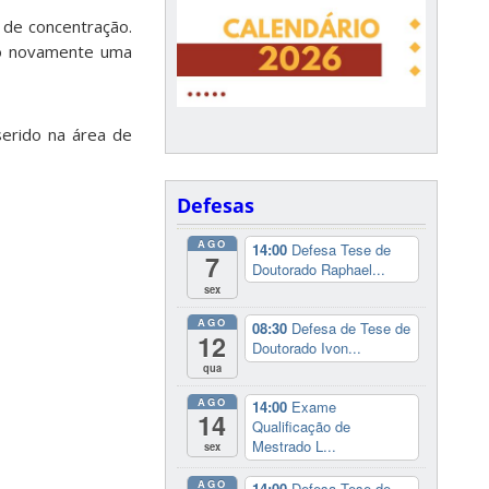
 de concentração.
do novamente uma
serido na área de
Defesas
AGO
14:00
Defesa Tese de
7
Doutorado Raphael...
sex
AGO
08:30
Defesa de Tese de
12
Doutorado Ivon...
qua
AGO
14:00
Exame
14
Qualificação de
Mestrado L...
sex
AGO
14:00
Defesa Tese de