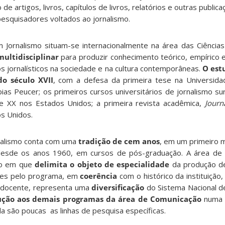
de artigos, livros, capítulos de livros, relatórios e outras publi
esquisadores voltados ao jornalismo.
 Jornalismo situam-se internacionalmente na área das Ciência
ultidisciplinar
para produzir conhecimento teórico, empírico e
s jornalísticos na sociedade e na cultura contemporâneas.
O est
do século XVII
, com a defesa da primeira tese na Universida
as Peucer; os primeiros cursos universitários de jornalismo sur
e XX nos Estados Unidos; a primeira revista acadêmica,
Journ
s Unidos.
rnalismo conta com uma
tradição de cem anos
, em um primeiro 
 desde os anos 1960, em cursos de pós-graduação. A área de
po em que
delimita o objeto de especialidade
da produção d
res pelo programa, em
coerência
com o histórico da instituição,
o docente, representa uma
diversificação
do Sistema Nacional d
ução aos demais programas da área de Comunicação
numa 
 são poucas as linhas de pesquisa específicas.