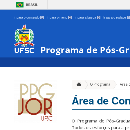
BRASIL
Ir para o conteúdo
1
Ir para o menu
2
Ir para a busca
3
Ir para o rodapé
4
Programa de Pós-Gr
O Programa
Área 
Área de Co
O Programa de Pós-Gradua
Todos os esforços para a pr