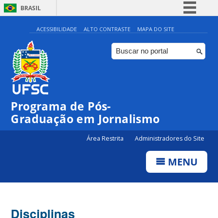
BRASIL
Simplifique!
ACESSIBILIDADE
ALTO CONTRASTE
MAPA DO SITE
Comunica BR
Participe
Acesso à informação
Legislação
Programa de Pós-
Canais
Graduação em Jornalismo
Área Restrita
Administradores do Site
MENU
Disciplinas