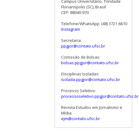
Campus Universitário, Trindade
Florianópolis (SC), Brasil
CEP: 88040-970
Telefone/WhatsApp: (48) 3721-6610
Instagram
Secretaria:
ppgjor@contato.ufsc.br
Comissão de Bolsas:
bolsas.ppgjor@contato.ufsc.br
Disciplinas Isoladas:
isolada.ppgjor@contato.ufsc.br
Processo Seletivo:
processoseletivo.ppgjor@contato.ufsc.br
Revista Estudos em Jornalismo e
Mídia:
ejm@contato.ufsc.br