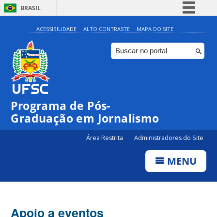
BRASIL
Simplifique!
ACESSIBILIDADE
ALTO CONTRASTE
MAPA DO SITE
Comunica BR
Participe
Acesso à informação
Legislação
Programa de Pós-
Canais
Graduação em Jornalismo
Área Restrita
Administradores do Site
MENU
Apoio a eventos