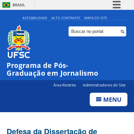
BRASIL
Simplifique!
ACESSIBILIDADE
ALTO CONTRASTE
MAPA DO SITE
Comunica BR
Participe
Acesso à informação
Legislação
Programa de Pós-
Canais
Graduação em Jornalismo
Área Restrita
Administradores do Site
MENU
Defesa da Dissertação de