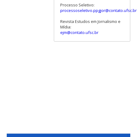
Processo Seletivo:
processoseletivo.ppgjor@contato.ufsc.br
Revista Estudos em Jornalismo e
Mídia:
ejm@contato.ufsc.br